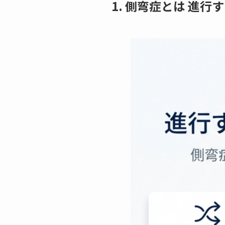
1. 側弯症とは 進