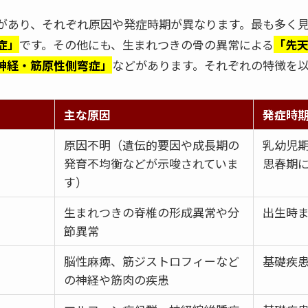
があり、それぞれ原因や発症時期が異なります。最も多く
症」
です。その他にも、生まれつきの骨の異常による
「先
神経・筋原性側弯症」
などがあります。それぞれの特徴を
主な原因
発症時
原因不明（遺伝的要因や成長期の
乳幼児
発育不均衡などが示唆されていま
思春期
す）
生まれつきの脊椎の形成異常や分
出生時
節異常
脳性麻痺、筋ジストロフィーなど
基礎疾
の神経や筋肉の疾患