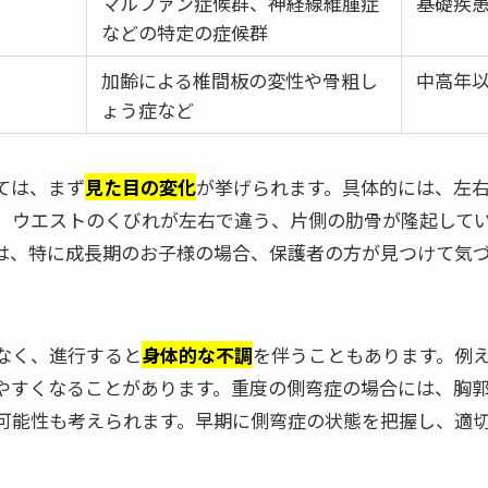
マルファン症候群、神経線維腫症
基礎疾
などの特定の症候群
加齢による椎間板の変性や骨粗し
中高年
ょう症など
ては、まず
見た目の変化
が挙げられます。具体的には、左
、ウエストのくびれが左右で違う、片側の肋骨が隆起して
は、特に成長期のお子様の場合、保護者の方が見つけて気
なく、進行すると
身体的な不調
を伴うこともあります。例
やすくなることがあります。重度の側弯症の場合には、胸
可能性も考えられます。早期に側弯症の状態を把握し、適